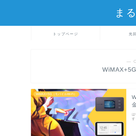
ま
トップページ
光
― 
WiMAX+5
WiMAX+5G（モバイルWi-Fi）
は
す