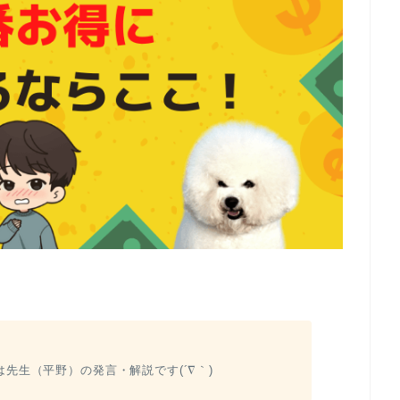
先生（平野）の発言・解説です(´∇｀)