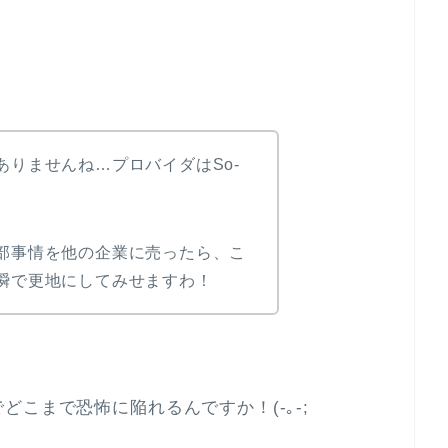
ありませんね…プロバイダはSo-
部事情を他の企業に売ったら、こ
瞬で更地にしてみせますわ！
こまで恐怖に陥れるんですか！(-｡-;