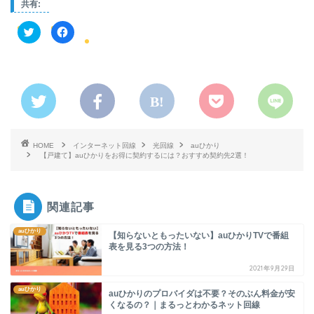
共有:
ク
F
リ
a
ッ
c
ク
e
し
b
て
o
T
o
w
k
i
で
t
共
t
有
e
す
r
る
で
に
HOME
共
は
インターネット回線
光回線
auひかり
有
ク
【戸建て】auひかりをお得に契約するには？おすすめ契約先2選！
(
リ
新
ッ
し
ク
い
し
ウ
て
関連記事
ィ
く
ン
だ
ド
さ
ウ
い
auひかり
【知らないともったいない】auひかりTVで番組
で
(
表を見る3つの方法！
開
新
き
し
ま
い
2021年9月29日
す
ウ
)
ィ
ン
auひかり
auひかりのプロバイダは不要？そのぶん料金が安
ド
くなるの？｜まるっとわかるネット回線
ウ