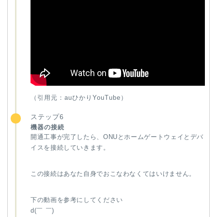
（引用元：auひかりYouTube）
ステップ6
機器の接続
開通工事が完了したら、ONUとホームゲートウェイとデバ
イスを接続していきます。
この接続はあなた自身でおこなわなくてはいけません。
下の動画を参考にしてください
d(￣ ￣)