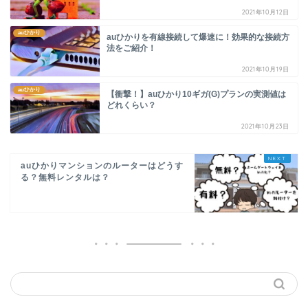
で
開
2021年10月12日
き
ま
す
auひかり
auひかりを有線接続して爆速に！効果的な接続方
)
法をご紹介！
2021年10月19日
auひかり
【衝撃！】auひかり10ギガ(G)プランの実測値は
どれくらい？
2021年10月23日
auひかりマンションのルーターはどうす
る？無料レンタルは？