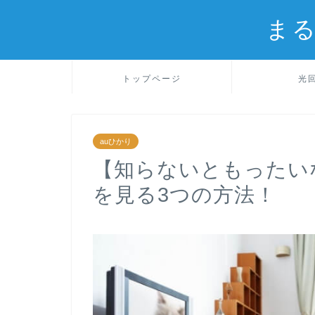
ま
トップページ
光
auひかり
【知らないともったいな
を見る3つの方法！